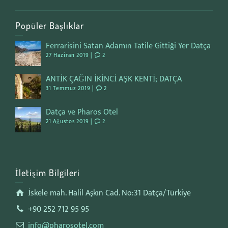
Popüler Başlıklar
Ferrarisini Satan Adamın Tatile Gittiği Yer Datça
27 Haziran 2019 |
2
ANTİK ÇAĞIN İKİNCİ AŞK KENTİ; DATÇA
31 Temmuz 2019 |
2
Datça ve Pharos Otel
21 Ağustos 2019 |
2
İletişim Bilgileri
İskele mah. Halil Aşkın Cad. No:31 Datça/Türkiye
+90 252 712 95 95
info@pharosotel.com