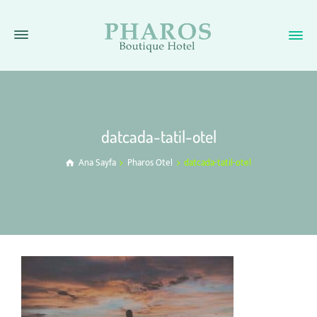
datcada-tatil-otel
Ana Sayfa
Pharos Otel
datcada-tatil-otel