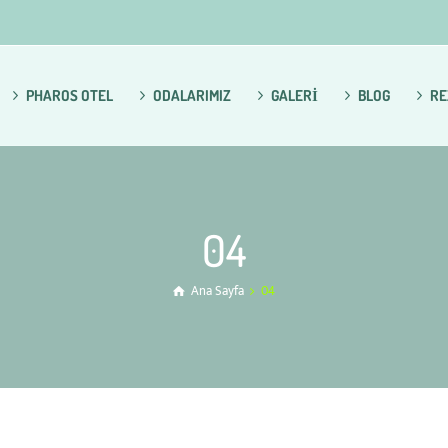
PHAROS OTEL
ODALARIMIZ
GALERİ
BLOG
RE
04
Ana Sayfa
04