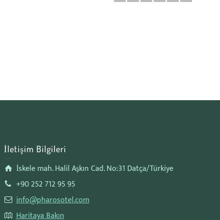
İletişim Bilgileri
İskele mah. Halil Aşkın Cad. No:31 Datça/Türkiye
+90 252 712 95 95
info@pharosotel.com
Haritaya Bakın