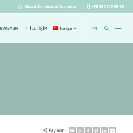
Misafirlerimizden Yorumlar
+90 252 712 95 95
RVASYON
İLETİŞİM
Türkçe
TR
Paylaşın