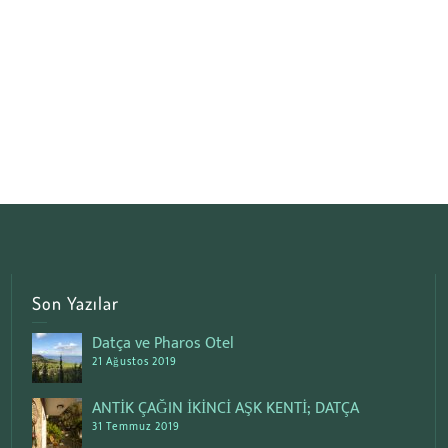
Son Yazılar
Datça ve Pharos Otel
21 Ağustos 2019
ANTİK ÇAĞIN İKİNCİ AŞK KENTİ; DATÇA
31 Temmuz 2019