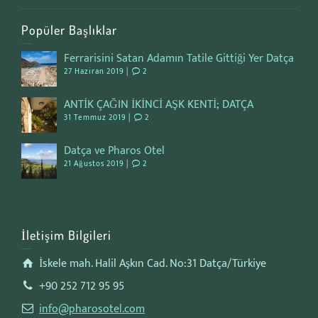
Popüler Başlıklar
Ferrarisini Satan Adamın Tatile Gittiği Yer Datça
27 Haziran 2019 |
2
ANTİK ÇAĞIN İKİNCİ AŞK KENTİ; DATÇA
31 Temmuz 2019 |
2
Datça ve Pharos Otel
21 Ağustos 2019 |
2
İletişim Bilgileri
İskele mah. Halil Aşkın Cad. No:31 Datça/Türkiye
+90 252 712 95 95
info@pharosotel.com