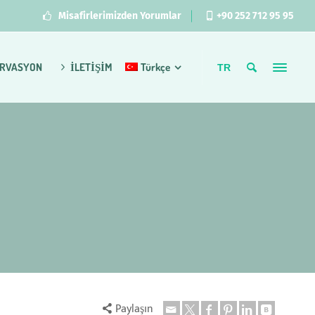
Misafirlerimizden Yorumlar
+90 252 712 95 95
RVASYON
İLETİŞİM
Türkçe
TR
Paylaşın