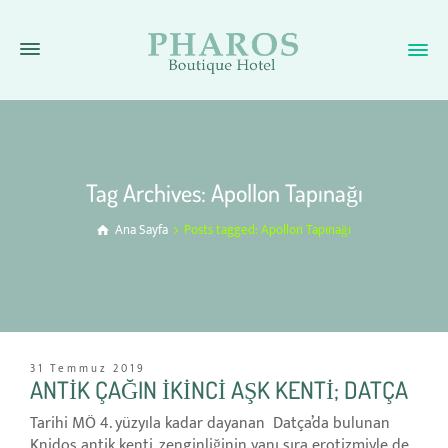
Tag Archives: Apollon Tapınağı
Ana Sayfa
Posts tagged: Apollon Tapınağı
31 Temmuz 2019
ANTİK ÇAĞIN İKİNCİ AŞK KENTİ; DATÇA
Tarihi MÖ 4. yüzyıla kadar dayanan Datça’da bulunan
Knidos antik kenti, zenginliğinin yanı sıra erotizmiyle de