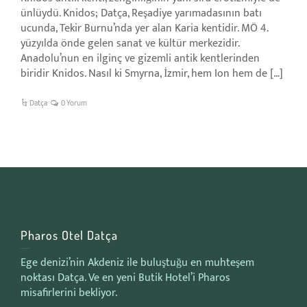
ünlüydü. Knidos; Datça, Reşadiye yarımadasının batı
ucunda, Tekir Burnu’nda yer alan Karia kentidir. MÖ 4.
yüzyılda önde gelen sanat ve kültür merkezidir.
Anadolu’nun en ilginç ve gizemli antik kentlerinden
biridir Knidos. Nasıl ki Smyrna, İzmir, hem Ion hem de […]
Datça
0 Yorum
Pharos Otel Datça
Ege denizi’nin Akdeniz ile buluştuğu en muhteşem
noktası Datça. Ve en yeni Butik Hotel’i Pharos
misafirlerini bekliyor.