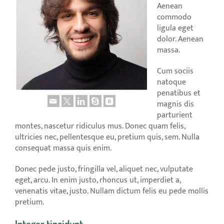
Aenean
commodo
ligula eget
dolor. Aenean
massa.
Cum sociis
natoque
penatibus et
magnis dis
parturient
montes, nascetur ridiculus mus. Donec quam felis,
ultricies nec, pellentesque eu, pretium quis, sem. Nulla
consequat massa quis enim.
Donec pede justo, fringilla vel, aliquet nec, vulputate
eget, arcu. In enim justo, rhoncus ut, imperdiet a,
venenatis vitae, justo. Nullam dictum felis eu pede mollis
pretium.
Integer tincidunt