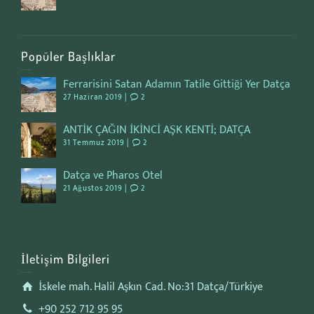
Popüler Başlıklar
Ferrarisini Satan Adamın Tatile Gittiği Yer Datça
27 Haziran 2019 |
2
ANTİK ÇAĞIN İKİNCİ AŞK KENTİ; DATÇA
31 Temmuz 2019 |
2
Datça ve Pharos Otel
21 Ağustos 2019 |
2
İletişim Bilgileri
İskele mah. Halil Aşkın Cad. No:31 Datça/Türkiye
+90 252 712 95 95