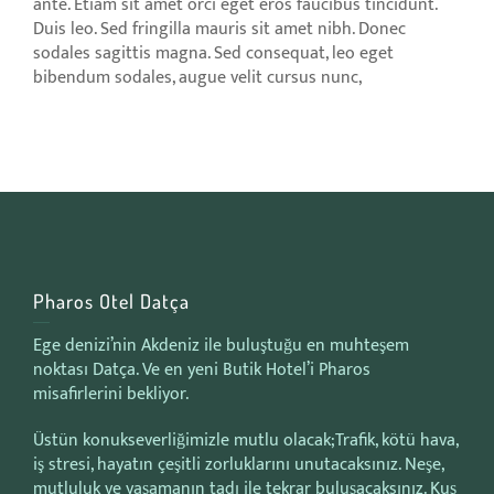
ante. Etiam sit amet orci eget eros faucibus tincidunt.
Duis leo. Sed fringilla mauris sit amet nibh. Donec
sodales sagittis magna. Sed consequat, leo eget
bibendum sodales, augue velit cursus nunc,
Pharos Otel Datça
Ege denizi’nin Akdeniz ile buluştuğu en muhteşem
noktası Datça. Ve en yeni Butik Hotel’i Pharos
misafirlerini bekliyor.
Üstün konukseverliğimizle mutlu olacak;Trafik, kötü hava,
iş stresi, hayatın çeşitli zorluklarını unutacaksınız. Neşe,
mutluluk ve yaşamanın tadı ile tekrar buluşacaksınız. Kuş